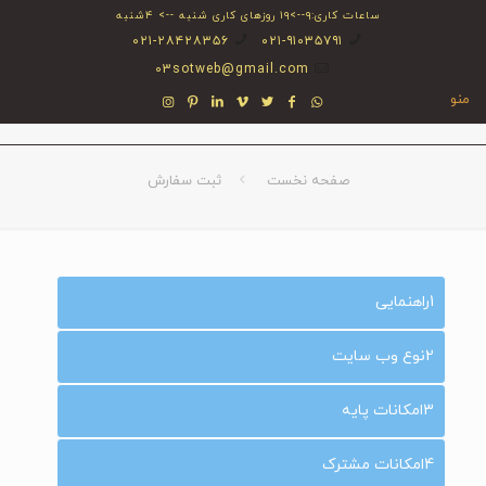
ساعات کاری:۹-->۱۹ روزهای کاری شنبه --> ۴شنبه
۰۲۱-۲۸۴۲۸۳۵۶
۰۲۱-۹۱۰۳۵۷۹۱
03sotweb@gmail.com
منو
صفحه نخست
ثبت سفارش
1
راهنمایی
2
نوع وب سایت
3
امکانات پایه
4
امکانات مشترک