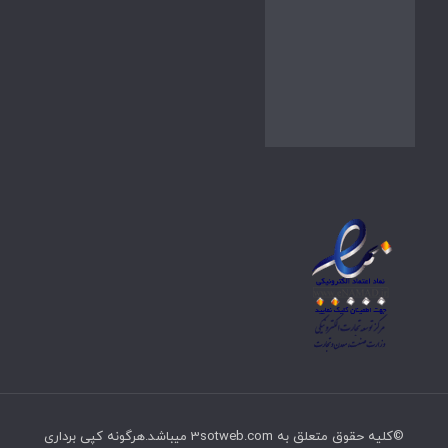
©کلیه حقوق متعلق به 3sotweb.com میباشد.هرگونه کپی برداری