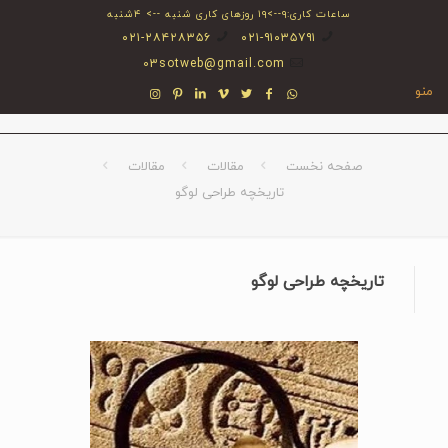
ساعات کاری:۹-->۱۹ روزهای کاری شنبه --> ۴شنبه
۰۲۱-۲۸۴۲۸۳۵۶
۰۲۱-۹۱۰۳۵۷۹۱
03sotweb@gmail.com
منو
صفحه نخست
مقالات
مقالات
تاریخچه طراحی لوگو
تاریخچه طراحی لوگو