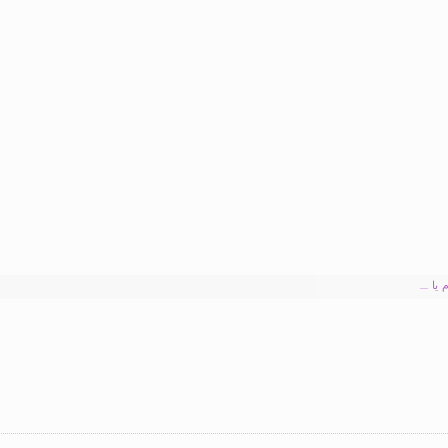
 ....