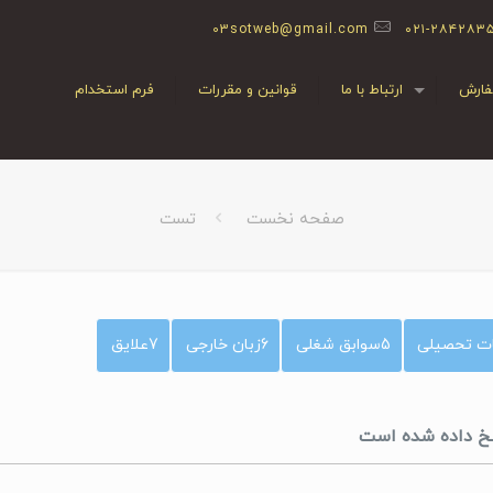
03sotweb@gmail.com
۰۲۱-۲۸۴۲۸۳
ارش
ارتباط با ما
قوانین و مقررات
فرم استخدام
صفحه نخست
تست
 تحصیلی
5
سوابق شغلی
6
زبان خارجی
7
علایق
اسخ داده شده است