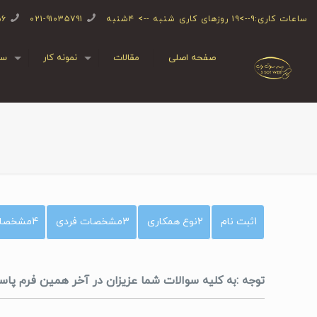
ساعات کاری:۹-->۱۹ روزهای کاری شنبه --> ۴شنبه
۰۲۱-۹۱۰۳۵۷۹۱
۵۶
صفحه اصلی
مقالات
نمونه کار
سف
1
ثبت نام
2
نوع همکاری
3
مشخصات فردی
4
مشخصات
توجه :به کلیه سوالات شما عزیزان در آخر همین فرم پ