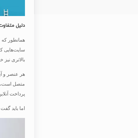
دلیل متفاوت 
همانطور که ا
سایت‌هایی ک
بالاتری نیز 
هر عنصر و آی
متصل است، با
پرداخت آنلای
اما باید گف