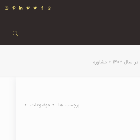
۱ + مشاوره
برچسب ها
موضوعات