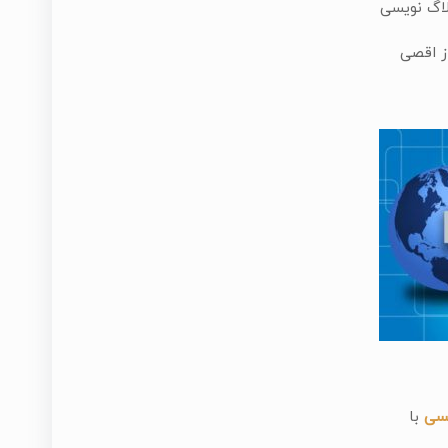
لاگ نویسی
ز اقصی
یسی
با