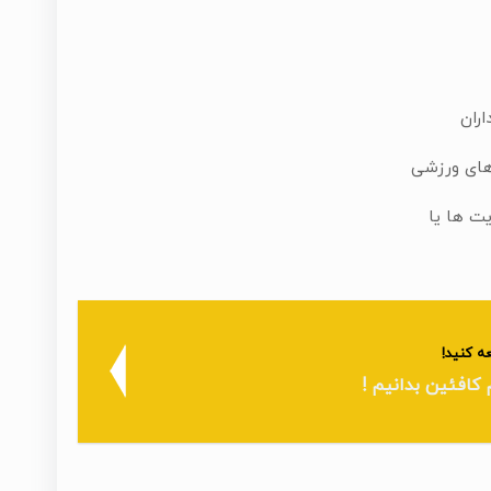
ران
های ورزشی
یت ها یا
ه کنید!
 کافئین بدانیم !