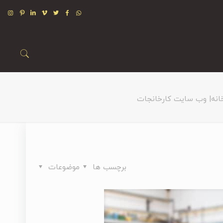
انه| وب سایت کارخانجات
برچسب ها
موضوعات