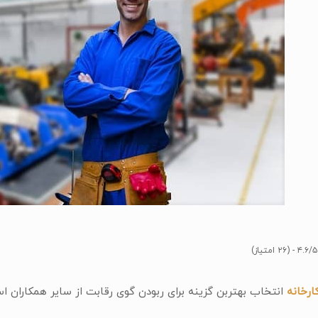
۴.۶/۵ - (۲۶ امتیاز)
رخانه
انتخاب بهتربن گزینه برای ربودن گوی رقابت از سایر همکاران ا