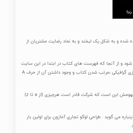
لوگوی شرکت تغییر کرد و به شکل یک پیکان بود که از حرف a تا z کشیده شده و به شکل یک لبخند و به نماد رضایت مشتریان از
زون از حرف A شروع می شود و در آن حرف Z نیز دیده می شود و از آنجا که فهرست های کتاب در ابتدا در این سایت
بر اساس حروف الفبا انگلیسی مرتب شده بودند، این قابلیت وجود داشت که در یک بازی گرافیکی ،مرتب شدن کتاب و وجود داشتن آن از حرف A
ی فعلی آمازون طوری طراحی شده که لبخندی از A تا Z را به ذهن متدابر کند و مفهومش این است که شرکت قادر است هرچیزی (از a تا z)
اره می گوید : طراحی لوگو تجاری آمازون برای اولین بار
.