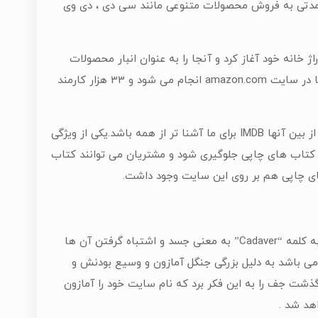
 مدتی به فروش محصولات متنوعی مانند سی دی ، دی وی
خانه خود آغاز کرد و آنجا را به عنوان انبار محصولات
خود انتخاب کرد و به اندازه ای رشد کرد که اینک یک سوم خریدهای اینترنتی در آمریکا در سایت amazon.com انجام می شود و 33 هزار کارمند
نام های بزرگی مثل IMDB Zappos.com و Woot و LOVEFILM را خریده است که شاید از بین آنها IMDB برای ما آشنا تر از همه باشد.یکی از ویژگی
 کتاب های چاپی جلوگیری شود و مشتریان می توانند کتاب
های چاپی هم بر روی این سایت وجود داشت.
در ابتدا نام این شرکت را جف بزوس (کداوا) انتخاب کرده بود اما بخاطر شباهت آن به کلمه “Cadaver” به معنی جسد و اشتباه گرفتن آن ها
ن می باشد به دلیل بزرگی جنگل آمازون و وسیع بودنش و
گذشت جف را به این فکر برد که نام سایت خود را آمازون
هد شد .