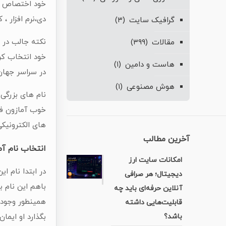
خود اختصاص ده
دی،نرم افزار ،
گرافیک سایت
(۳)
نکته جالب در ا
مقالات
(۳۹۹)
هاست و دامین
(۱)
در سراسر جهان
هوش مصنوعی
(۱)
خوب آمازون فر
های الکترونیک
آخرین مطالب
انتخاب نام آم
امکانات سایت ارز
دیجیتال؛ هر صرافی
باهم این نام ب
آنلاین حرفه‌ای باید چه
همینطور وجود ط
قابلیت‌هایی داشته
باشد؟
بگذارد او ایم