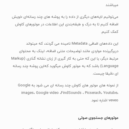
این داده‌های اضافی Metadata نامیده می گردند، که میتواند
دربرگیرنده مواردی مانند توضیحات متنی اضافه، لینک به محتوای
مرتبط دیگر، یا این که حتی به کار گیری از زبان نشانه گذاری (Markup
Language) باشد که به موتور کاوش میگوید که‌این پوشه چند رسانه
ای دقیقا چیست.
از نمونه های موتور های کاوش چند رسانه ای می شود به Google
images، Google video ،FindSounds ، Picserach، Youtube،
veveo اشاره نمود.
موتورهای جستجوی صوتی
جستجوی صوتی به ما قابلیت می‌دهد که بتوانیم با دستگاه هایی
همانند انسان های دیگر صحبت کنیم و در عوض آن جواب و بازخورد
دریافت کنیم.
مثال هایی از موتورهای جستجوی صوتی معروف و پرکاربرد عبارتند از: