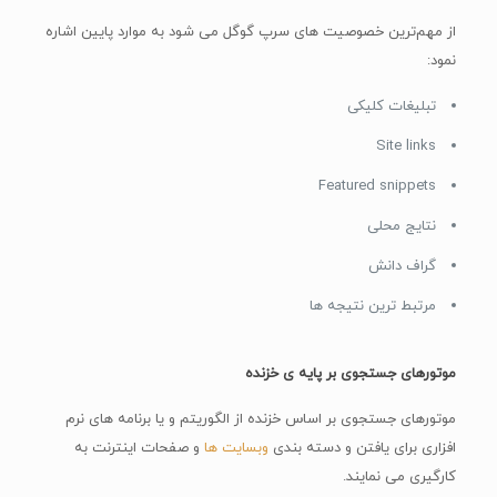
Site links
Featured snippets
نتایج محلی
گراف دانش
مرتبط ترین نتیجه ها
موتورهای جستجوی بر پایه ی خزنده
موتورهای جستجوی بر اساس خزنده از الگوریتم و یا برنامه های نرم
افزاری برای یافتن و دسته بندی
وبسایت ها
و صفحات اینترنت به
کارگیری می نمایند.
از این رو به آنان «خزنده» یا «عنکبوت» یا «ربات» میگویند.
این نوع از موتورهای کاوش، در صفحه های ‌وبسایت‌ها می‌خزند و آنان‌را
ایندکس می نمایند.