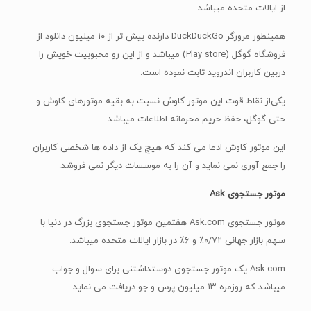
موتور جستجوی Ask.com هفتمین موتور جستجوی بزرگ در دنیا با
سهم بازار جهانی ۰/۷۲٪ و ۶٪ در بازار ایالات متحده میباشد.
Ask.com یک موتور جستجوی دوستداشتنی برای سوال و جواب
میباشد که روزمره ۱۳ میلیون پرس و جو دریافت می نماید.
کاربران موتور جستجوی Ask بسیار مختلف می باشند، از کودک هایی
که به دنبال جواب تکالیفشان می باشند تا عکاسان حرفه‌ای که در‌پی
تصاویر با باکیفیت می‌باشند، و دانشمندان دانشگاه را شامل میشود.
نتیجه گیری
در‌این مقاله تلاش کردیم شمارا با موتورهای کاوش آشنا کنیم. مقصود
اساسی این مقاله این بود تا این معنی را منتقل نماید که موتور کاوش
چیزی بالاتر از گوگل میباشد.
در حالی که پیش بینی میشود که گوگل همچنان محبوب ترین
موتورهای جستوجو در عالم باشد، البته نمی توان دیگر موتورهای
کاوش مو جود را نادیده گرفت.