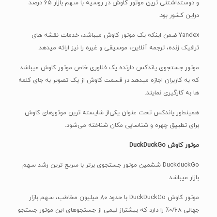
DuckduckGo ششمین موتور جستجوی برتر با سریع ترین رشد سهم
بازار میباشد.
موتور کاوش DuckDuckGo با حدود ۸۰ میلیون مخاطب، سهم بازار
جهانی ۰/۶۸٪ را دارد که بیشتراز نیمی از جستجوهای این موتور جستجو
از ایالات متحده میباشد.
همینطور مرورگر DuckDuckGo دارنده بیش تر از ۱۰ میلیون دانلود از
فروشگاه گوگل (Play store) میباشد و از این رو محبوبیت خویش را
دربین کاربران اندروید ثابت نموده است.
یکی‌از نقاط قوت این موتور کاوش نسبت به بقیه موتورهای کاوش و
حتی گوگل، حفظ حریم محرمانه اطلاعات میباشد.
این موتور کاوش ادعا می کند که هیچ یک از داده ها شخصی کاربران
را جمع آوری نمی نماید و آن را به موسسات دیگر نمی فروشد.
موتور جستجوی Ask