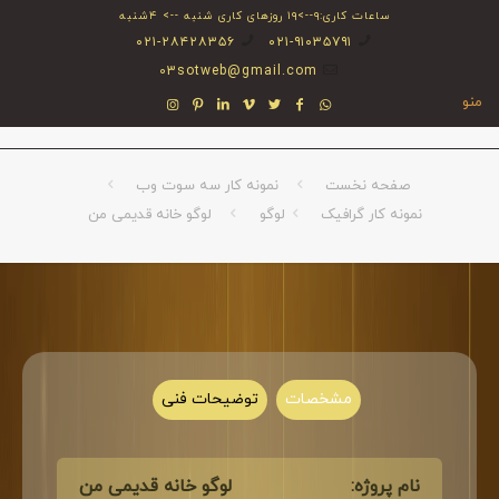
ساعات کاری:۹-->۱۹ روزهای کاری شنبه --> ۴شنبه
۰۲۱-۲۸۴۲۸۳۵۶
۰۲۱-۹۱۰۳۵۷۹۱
03sotweb@gmail.com
منو
صفحه نخست
نمونه کار سه سوت وب
نمونه کار گرافیک
لوگو
لوگو خانه قدیمی من
مشخصات
توضیحات فنی
نام پروژه:
لوگو خانه قدیمی من