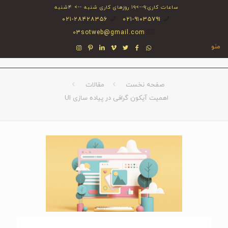
ساعات کاری:۹-->۱۹ روزهای کاری شنبه --> ۴شنبه
۰۲۱-۲۸۴۲۸۳۵۶
۰۲۱-۹۱۰۳۵۷۹۱
03sotweb@gmail.com
منو
صفحه نخست
مقالات
اهمیت آیکون گرافی در پیاده سازی UI