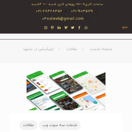
ساعات کاری:۹-->۱۹ روزهای کاری شنبه --> ۴شنبه
۰۲۱-۲۸۴۲۸۳۵۶
۰۲۱-۹۱۰۳۵۷۹۱
03sotweb@gmail.com
منو
صفحه نخست
مقالات
اپلیکیشن در مشهد
خدمات سه سوت وب
مقالات