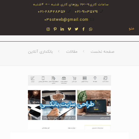
ساعات کاری:۹-->۱۹ روزهای کاری شنبه --> ۴شنبه
۰۲۱-۲۸۴۲۸۳۵۶
۰۲۱-۹۱۰۳۵۷۹۱
03sotweb@gmail.com
منو
صفحه نخست
مقالات
بانکداری آنلاین