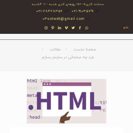
ساعات کاری:۹-->۱۹ روزهای کاری شنبه --> ۴شنبه
۰۲۱-۲۸۴۲۸۳۵۶
۰۲۱-۹۱۰۳۵۷۹۱
03sotweb@gmail.com
منو
صفحه نخست
مقالات
باید چه صفحاتی در سایتم بسازم