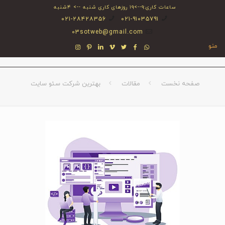
ساعات کاری:۹-->۱۹ روزهای کاری شنبه --> ۴شنبه
۰۲۱-۲۸۴۲۸۳۵۶
۰۲۱-۹۱۰۳۵۷۹۱
03sotweb@gmail.com
منو
صفحه نخست
مقالات
بهترین شرکت سئو سایت