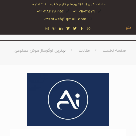
ساعات کاری:۹-->۱۹ روزهای کاری شنبه --> ۴شنبه
۰۲۱-۲۸۴۲۸۳۵۶
۰۲۱-۹۱۰۳۵۷۹۱
03sotweb@gmail.com
منو
صفحه نخست
مقالات
بهترین لوگوساز هوش مصنوعی،