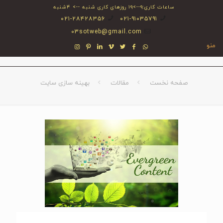
ساعات کاری:۹-->۱۹ روزهای کاری شنبه --> ۴شنبه
۰۲۱-۲۸۴۲۸۳۵۶
۰۲۱-۹۱۰۳۵۷۹۱
03sotweb@gmail.com
منو
صفحه نخست
مقالات
بهینه سازی سایت