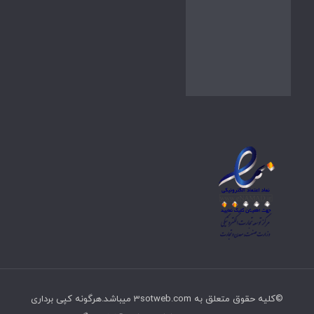
©کلیه حقوق متعلق به 3sotweb.com میباشد.هرگونه کپی برداری