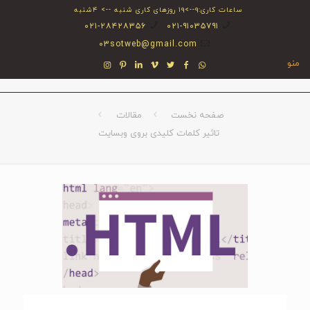
ساعات کاری:۹-->۱۹ روزهای کاری شنبه --> ۴شنبه
۰۲۱-۲۸۴۲۸۳۵۶
۰۲۱-۹۱۰۳۵۷۹۱
03sotweb@gmail.com
منو
صفحه نخست
مقالات
تاثیر کلمات کلیدی بروی وبسایت