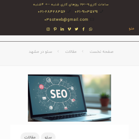
ساعات کاری:۹-->۱۹ روزهای کاری شنبه --> ۴شنبه
۰۲۱-۲۸۴۲۸۳۵۶
۰۲۱-۹۱۰۳۵۷۹۱
03sotweb@gmail.com
منو
صفحه نخست
مقالات
سئو در مشهد
سئو
مقالات