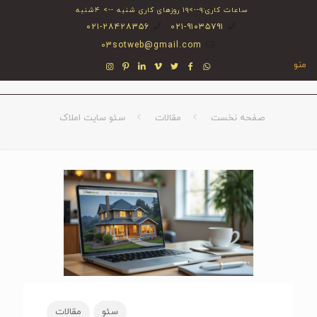
ساعات کاری:۹-->۱۹ روزهای کاری شنبه --> ۴شنبه
۰۲۱-۲۸۴۲۸۳۵۶
۰۲۱-۹۱۰۳۵۷۹۱
03sotweb@gmail.com
منو
صفحه نخست
مقالات
سئو سایت املاک
سئو
مقالات