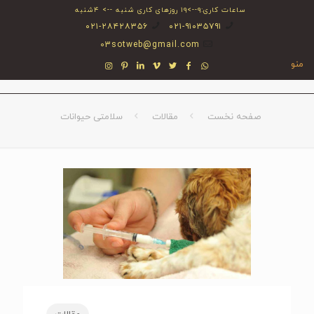
ساعات کاری:۹-->۱۹ روزهای کاری شنبه --> ۴شنبه
۰۲۱-۲۸۴۲۸۳۵۶
۰۲۱-۹۱۰۳۵۷۹۱
03sotweb@gmail.com
منو
صفحه نخست
مقالات
سلامتی حیوانات