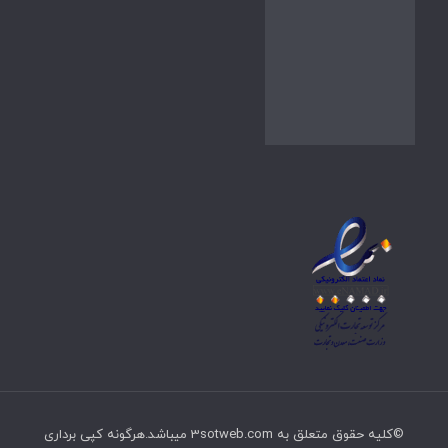
©کلیه حقوق متعلق به 3sotweb.com میباشد.هرگونه کپی برداری