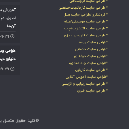
* طراحی سایت فروشگاهی
* طراحی سایت کارخانجات/صنعتی
آموزش سئ
* گردشگری/طراحی سایت هتل
اصول، مبا
* طراحی سایت موسیقی/فیلم
آن‌ها
* طراحی سایت انتشارات/چاپ
* طراحی سایت تفریحی و بازی
۰۹-۲۹
*طراحی سایت بیمه
*طراحی سایت خدماتی
طراحی وب
*طراحی سایت حرفه ای
دنیای دی
*طراحی سایت چند منظوره
۰۹-۲۹
* طراحی سایت کاریابی
*طراحی سایت آموزش آنلاین
* طراحی سایت زیبایی و آرایشی
* طراحی سایت خبری
©کلیه حقوق متعلق به 3sotweb.com میباشد.هرگونه کپی برداری ممنوع بوده و با متخلفین برخورد قانون