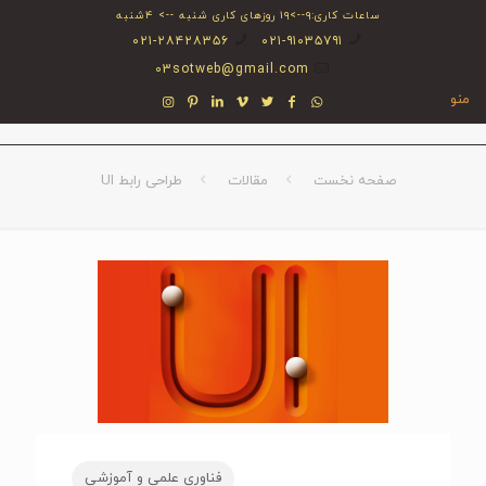
ساعات کاری:۹-->۱۹ روزهای کاری شنبه --> ۴شنبه
۰۲۱-۲۸۴۲۸۳۵۶
۰۲۱-۹۱۰۳۵۷۹۱
03sotweb@gmail.com
منو
صفحه نخست
مقالات
طراحی رابط UI
فناوری علمی و آموزشی