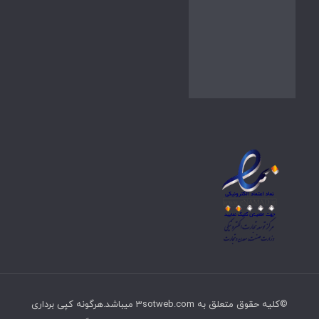
©کلیه حقوق متعلق به 3sotweb.com میباشد.هرگونه کپی برداری