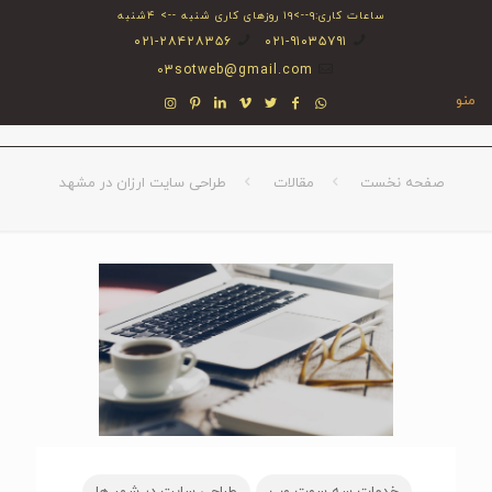
ساعات کاری:۹-->۱۹ روزهای کاری شنبه --> ۴شنبه
۰۲۱-۲۸۴۲۸۳۵۶
۰۲۱-۹۱۰۳۵۷۹۱
03sotweb@gmail.com
منو
صفحه نخست
مقالات
طراحی سایت ارزان در مشهد
خدمات سه سوت وب
طراحی سایت در شهر ها