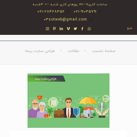
ساعات کاری:۹-->۱۹ روزهای کاری شنبه --> ۴شنبه
۰۲۱-۲۸۴۲۸۳۵۶
۰۲۱-۹۱۰۳۵۷۹۱
03sotweb@gmail.com
منو
صفحه نخست
مقالات
طراحی سایت بیمه