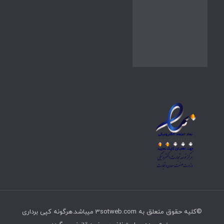
©کلیه حقوق متعلق به 3sotweb.com میباشد.هرگونه کپی برداری