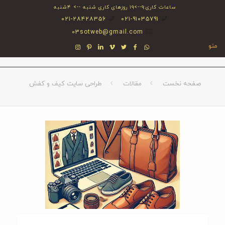
ساعات کاری:۹-->۱۹ روزهای کاری شنبه --> ۴شنبه
۰۲۱-۲۸۴۲۸۳۵۶
۰۲۱-۹۱۰۳۵۷۹۱
03sotweb@gmail.com
منو
صفحه نخست
مقالات
طراحی سایت کیف و کفش