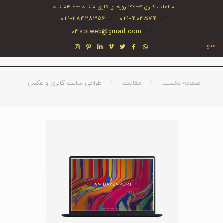
ساعات کاری:۹-->۱۹ روزهای کاری شنبه --> ۴شنبه
۰۲۱-۲۸۴۲۸۳۵۶
۰۲۱-۹۱۰۳۵۷۹۱
03sotweb@gmail.com
منو
صفحه نخست
مقالات
طراحی سایت گالری و عکس