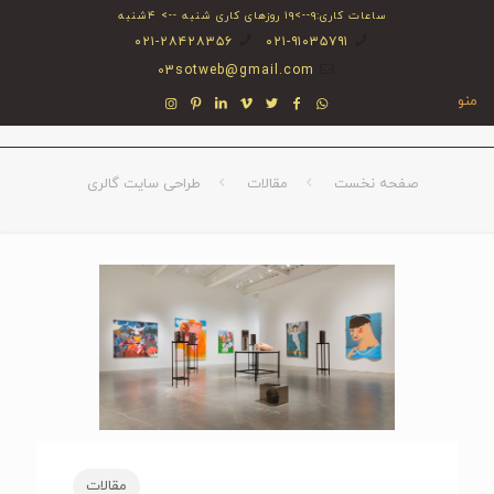
ساعات کاری:۹-->۱۹ روزهای کاری شنبه --> ۴شنبه
۰۲۱-۲۸۴۲۸۳۵۶
۰۲۱-۹۱۰۳۵۷۹۱
03sotweb@gmail.com
منو
صفحه نخست
مقالات
طراحی سایت گالری
مقالات