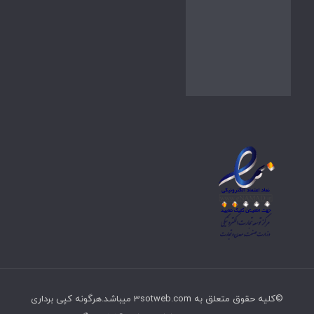
©کلیه حقوق متعلق به 3sotweb.com میباشد.هرگونه کپی برداری