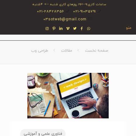
ساعات کاری:۹-->۱۹ روزهای کاری شنبه --> ۴شنبه
۰۲۱-۲۸۴۲۸۳۵۶
۰۲۱-۹۱۰۳۵۷۹۱
03sotweb@gmail.com
منو
صفحه نخست
مقالات
طراحی وب
فناوری علمی و آموزشی