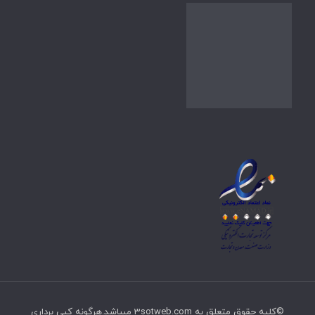
©کلیه حقوق متعلق به 3sotweb.com میباشد.هرگونه کپی برداری