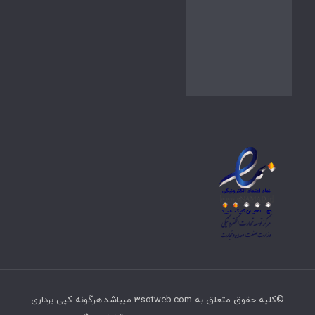
©کلیه حقوق متعلق به 3sotweb.com میباشد.هرگونه کپی برداری