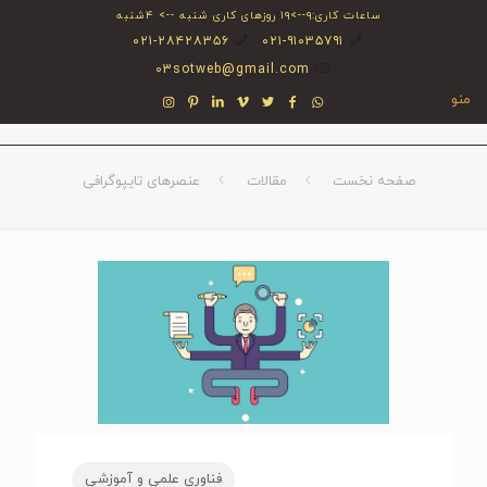
ساعات کاری:۹-->۱۹ روزهای کاری شنبه --> ۴شنبه
۰۲۱-۲۸۴۲۸۳۵۶
۰۲۱-۹۱۰۳۵۷۹۱
03sotweb@gmail.com
منو
صفحه نخست
مقالات
عنصرهای تایپوگرافی
فناوری علمی و آموزشی