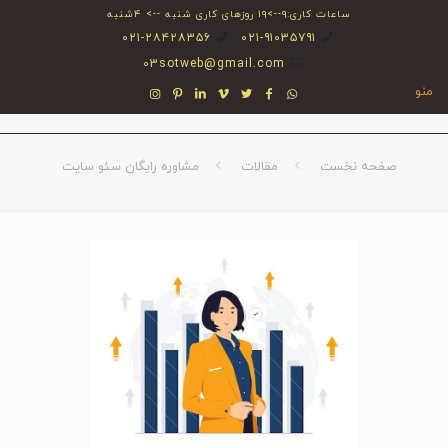
ساعات کاری:۹-->۱۹ روزهای کاری شنبه --> ۴شنبه
۰۲۱-۲۸۴۲۸۳۵۶
۰۲۱-۹۱۰۳۵۷۹۱
03sotweb@gmail.com
منو
صفحه نخست
مقالات
مشاوره رایگان سئو سایت