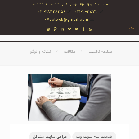
ساعات کاری:۹-->۱۹ روزهای کاری شنبه --> ۴شنبه
۰۲۱-۲۸۴۲۸۳۵۶
۰۲۱-۹۱۰۳۵۷۹۱
03sotweb@gmail.com
منو
صفحه نخست
مقالات
نشانه و لوگو
خدمات سه سوت وب
طراحی سایت مشاغل