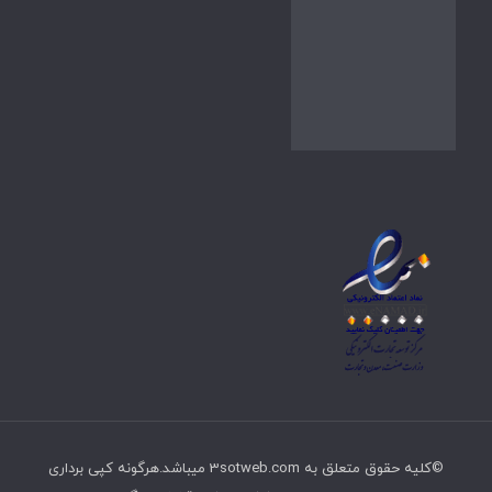
©کلیه حقوق متعلق به 3sotweb.com میباشد.هرگونه کپی برداری