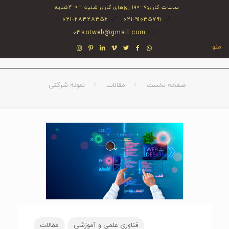
ساعات کاری:۹-->۱۹ روزهای کاری شنبه --> ۴شنبه
۰۲۱-۲۸۴۲۸۳۵۶
۰۲۱-۹۱۰۳۵۷۹۱
03sotweb@gmail.com
منو
صفحه نخست
مقالات
نمونه شرکتی
فناوری علمی و آموزشی
مقالات