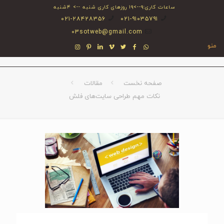
ساعات کاری:۹-->۱۹ روزهای کاری شنبه --> ۴شنبه
۰۲۱-۲۸۴۲۸۳۵۶
۰۲۱-۹۱۰۳۵۷۹۱
03sotweb@gmail.com
منو
صفحه نخست
مقالات
نکات مهم طراحی سایت‌های فلش