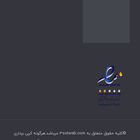
©کلیه حقوق متعلق به 3sotweb.com میباشد.هرگونه کپی برداری