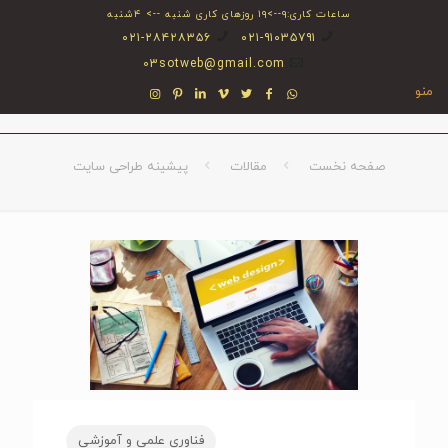
ساعات کاری:۹-->۱۹ روزهای کاری شنبه --> ۴شنبه
۰۲۱-۲۸۴۲۸۳۵۶
۰۲۱-۹۱۰۳۵۷۹۱
03sotweb@gmail.com
منو
صفحه نخست
مقالات
پیشینه طراحی سایت
فناوری علمی و آموزشی