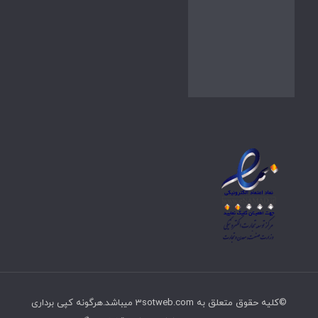
©کلیه حقوق متعلق به 3sotweb.com میباشد.هرگونه کپی برداری