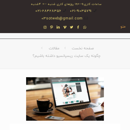
ساعات کاری:۹-->۱۹ روزهای کاری شنبه --> ۴شنبه
۰۲۱-۲۸۴۲۸۳۵۶
۰۲۱-۹۱۰۳۵۷۹۱
03sotweb@gmail.com
منو
صفحه نخست
مقالات
چگونه یک سایت ریسپانسیو داشته باشیم؟