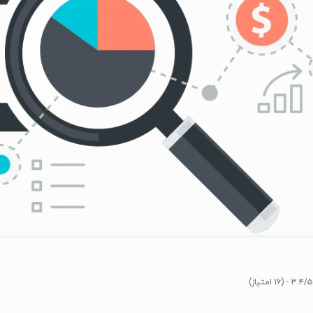
۳.۴/۵ - (۱۶ امتیاز)