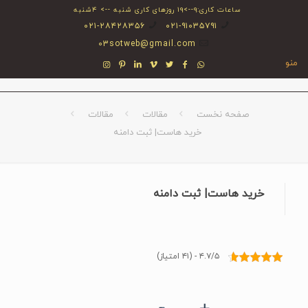
ساعات کاری:۹-->۱۹ روزهای کاری شنبه --> ۴شنبه
۰۲۱-۲۸۴۲۸۳۵۶
۰۲۱-۹۱۰۳۵۷۹۱
03sotweb@gmail.com
منو
صفحه نخست
مقالات
مقالات
خرید هاست| ثبت دامنه
خرید هاست| ثبت دامنه
۴.۷/۵ - (۴۱ امتیاز)