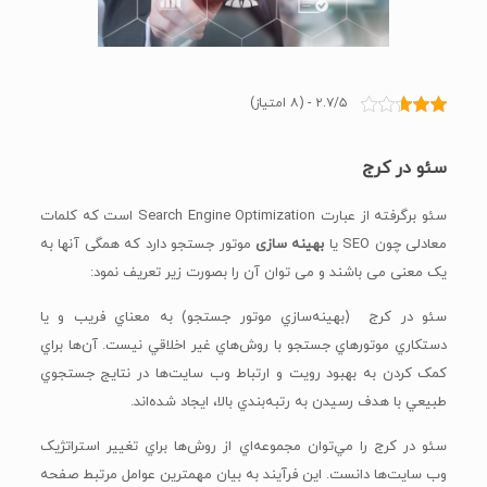
۲.۷/۵ - (۸ امتیاز)
سئو در کرج
سئو برگرفته از عبارت Search Engine Optimization است که کلمات
معادلی چون SEO یا
بهینه سازی
موتور جستجو دارد که همگی آنها به
یک معنی می باشند و می توان آن را بصورت زیر تعریف نمود:
سئو در کرج (بهينه‌سازي موتور جستجو) به معناي فريب و يا
دستکاري موتور‌هاي جستجو با روش‌هاي غير اخلاقي نيست. آن‌ها براي
کمک کردن به بهبود رويت و ارتباط وب سايت‌ها در نتايج جستجوي
طبيعي با هدف رسيدن به رتبه‌بندي بالا، ايجاد شده‌اند.
سئو در کرج را مي‌توان مجموعه‌اي از روش‌ها براي تغيير استراتژيک
وب سايت‌ها دانست. اين فرآيند به بيان مهمترين عوامل مرتبط صفحه