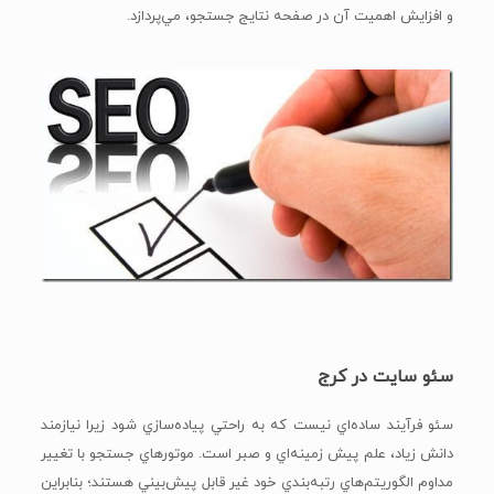
و افزايش اهميت آن در صفحه نتايج جستجو، مي‌پردازد.
سئو سایت در کرج
سئو فرآيند ساده‌اي نيست که به راحتي پياده‌سازي شود زيرا نيازمند
دانش زياد، علم پيش زمينه‌اي و صبر است. موتور‌هاي جستجو با تغيير
مداوم الگوريتم‌هاي رتبه‌بندي خود غير قابل پيش‌بيني هستند؛ بنابراين