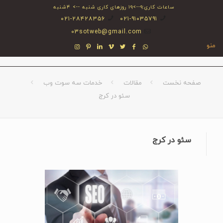
ساعات کاری:۹-->۱۹ روزهای کاری شنبه --> ۴شنبه
۰۲۱-۲۸۴۲۸۳۵۶
۰۲۱-۹۱۰۳۵۷۹۱
03sotweb@gmail.com
منو
صفحه نخست
مقالات
خدمات سه سوت وب
سئو در کرج
سئو در کرج