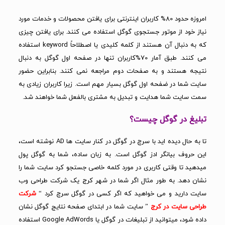
امروزه حدود 80% کاربران اینترنتی برای یافتن محصولات و خدمات مورد
نیاز خود از موتور جستجوی گوگل استفاده می کنند. برای یافتن چیزی
که به دنبال آن هستند از کلمه کلیدی یا اصطلاحاً keyword استفاده
می کنند. طبق آمار 70%کاربران تنها در صفحه اول گوگل به دنبال
نتیجه هستند و به صفحات دوم مراجعه نمی کنند. بنابراین حضور
سایت شما در ضفحه اول گوگل بسیار مهم است. زیرا کاربران زیادی به
سمت سایت شما هدایت و تبدیل به مشتری بالفعل شما خواهند شد.
تبلیغ در گوگل چیست؟
تا به حال دیده اید با سرچ در گوگل در کنار سایت ها AD نوشته است،
این حروف بیانگر ادز گوگل است. به زبان ساده، شما به گوگل پول
میدهید تا وقتی کاربری در مورد کلمه خاصی جستجو کرد سایت شما را
نشان دهد. به طور مثال اگر شما در شهر کرج یک
شرکت طراحی وب
سایت
دارید و می خواهید که اگر کسی در گوگل سرچ کرد “
شرکت
طراحی سایت در کرج
” سایت شما در ابتدای صفحه نتایج گوگل نشان
داده شود، میتوانید از تبلیغات در گوگل یا Google AdWords استفاده