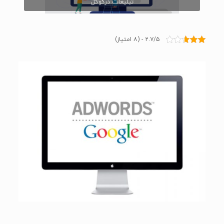
تبلیغات درگوگل
۲.۷/۵ - (۸ امتیاز)