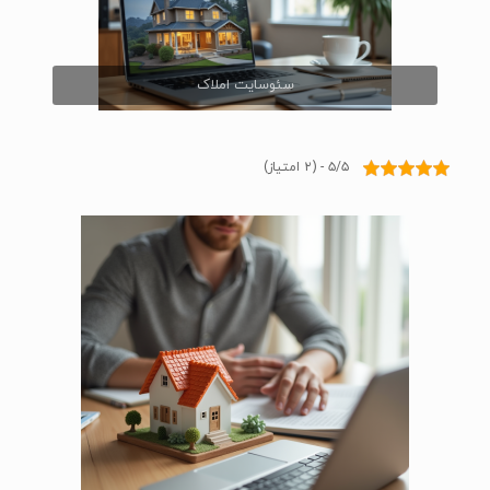
سئوسایت املاک
۵/۵ - (۲ امتیاز)