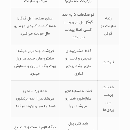
بازدیدکننده داری!
میاد تو سایتت.
تو صفحات ۵ به بعد
رتبه
میای صفحه اول گوگل!
گوگل ول می‌چرخی!
سایتت تو
همه کلمات کلیدی مهم رو
کسی اصلا پیدات
گوگل
مال خودت می‌کنی.
نمی‌کنه.
فقط مشتری‌های
فروشت چند برابر میشه!
قدیمی و ثابت رو
مشتری‌های جدید هر روز
فروشت
داری. رشد زیادی
بهت زنگ می‌زنن و سفارش
نداری.
میدن.
شناخت
فقط همسایه‌های
همه یزد شما رو
برندت
مغازه‌تون شما رو
می‌شناسن! اسم برندتون
بین
می‌شناسن!
همه جا سر زبون‌ها میفته.
یزدی‌ها
باید کلی پول
دیگه لازم نیست زیاد تبلیغ