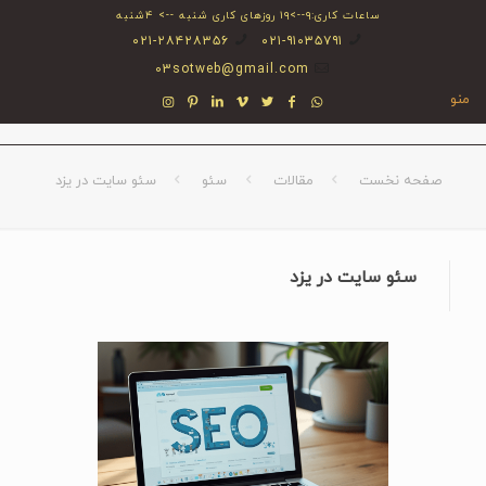
ساعات کاری:۹-->۱۹ روزهای کاری شنبه --> ۴شنبه
۰۲۱-۲۸۴۲۸۳۵۶
۰۲۱-۹۱۰۳۵۷۹۱
03sotweb@gmail.com
منو
صفحه نخست
مقالات
سئو
سئو سایت در یزد
سئو سایت در یزد