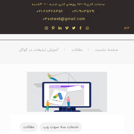
ساعات کاری:۹-->۱۹ روزهای کاری شنبه --> ۴شنبه
۰۲۱-۲۸۴۲۸۳۵۶
۰۲۱-۹۱۰۳۵۷۹۱
03sotweb@gmail.com
منو
صفحه نخست
مقالات
آموزش تبلیغات در گوگل
خدمات سه سوت وب
مقالات