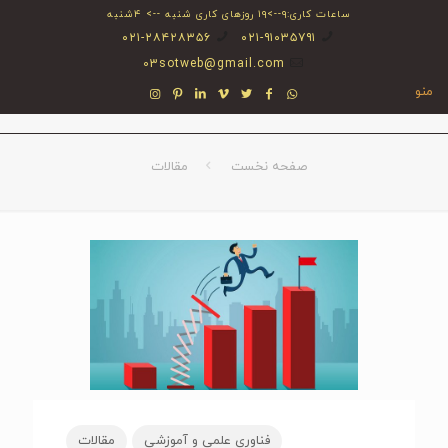
ساعات کاری:۹-->۱۹ روزهای کاری شنبه --> ۴شنبه
۰۲۱-۲۸۴۲۸۳۵۶
۰۲۱-۹۱۰۳۵۷۹۱
03sotweb@gmail.com
منو
صفحه نخست
مقالات
فناوری علمی و آموزشی
مقالات