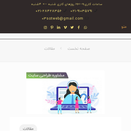
ساعات کاری:۹-->۱۹ روزهای کاری شنبه --> ۴شنبه
۰۲۱-۲۸۴۲۸۳۵۶
۰۲۱-۹۱۰۳۵۷۹۱
03sotweb@gmail.com
منو
صفحه نخست
مقالات
مقالات